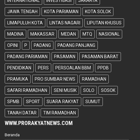
INTERNATIONAL
INVESTIGASI
JAKARTA
JAWA TENGAH
KOTA PARIAMAN
KOTA SOLOK
LIMAPULUH KOTA
LINTAS NAGARI
LIPUTAN KHUSUS
MADINA
MAKASSAR
MEDAN
MTQ
NASIONAL
OPINI
P
PADANG
PADANG PANJANG
PADANG PARIAMAN
PASAMAN
PASAMAN BARAT
PENDIDIKAN
PERS
PERSOALAN BBM
PPDB
PRAMUKA
PRO SUMBAR NEWS
RAMADHAN
SAFARI RAMADHAN
SENI MUSIK
SOLO
SOSOK
SPMB
SPORT
SUARA RAKYAT
SUMUT
TANAH DATAR
TIM RAMADHAN
WWW.PRORAKYATNEWS.COM
Beranda