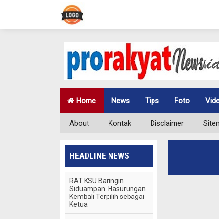
Home
News
Tips
Foto
Vid
About
Kontak
Disclaimer
Site
HEADLINE NEWS
RAT KSU Baringin
Siduampan. Hasurungan
Kembali Terpilih sebagai
Ketua