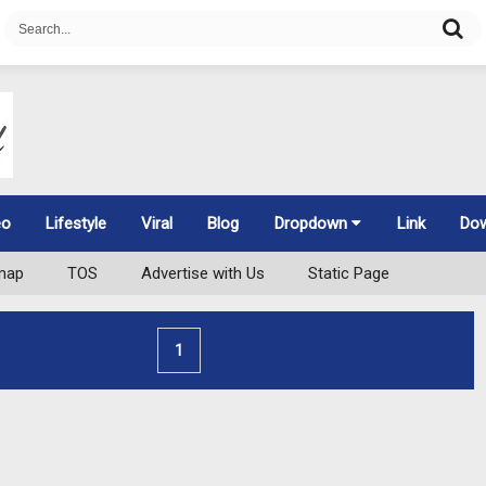
eo
Lifestyle
Viral
Blog
Dropdown
Link
Do
map
TOS
Advertise with Us
Static Page
1