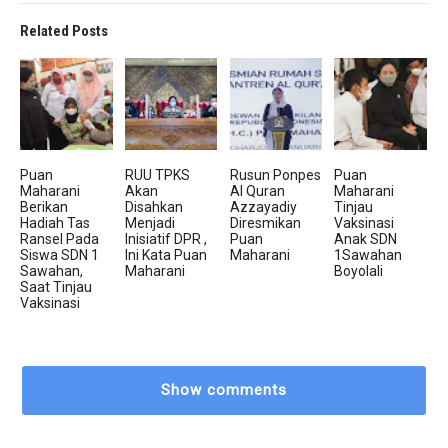
Related Posts
Puan
RUU TPKS
Rusun Ponpes
Puan
Maharani
Akan
Al Quran
Maharani
Berikan
Disahkan
Azzayadiy
Tinjau
Hadiah Tas
Menjadi
Diresmikan
Vaksinasi
Ransel Pada
Inisiatif DPR ,
Puan
Anak SDN
Siswa SDN 1
Ini Kata Puan
Maharani
1Sawahan
Sawahan,
Maharani
Boyolali
Saat Tinjau
Vaksinasi
Show comments