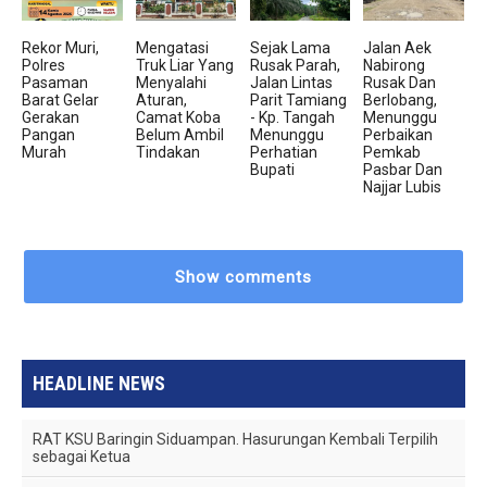
Rekor Muri,
Mengatasi
Sejak Lama
Jalan Aek
Polres
Truk Liar Yang
Rusak Parah,
Nabirong
Pasaman
Menyalahi
Jalan Lintas
Rusak Dan
Barat Gelar
Aturan,
Parit Tamiang
Berlobang,
Gerakan
Camat Koba
- Kp. Tangah
Menunggu
Pangan
Belum Ambil
Menunggu
Perbaikan
Murah
Tindakan
Perhatian
Pemkab
Bupati
Pasbar Dan
Najjar Lubis
Show comments
HEADLINE NEWS
RAT KSU Baringin Siduampan. Hasurungan Kembali Terpilih
sebagai Ketua