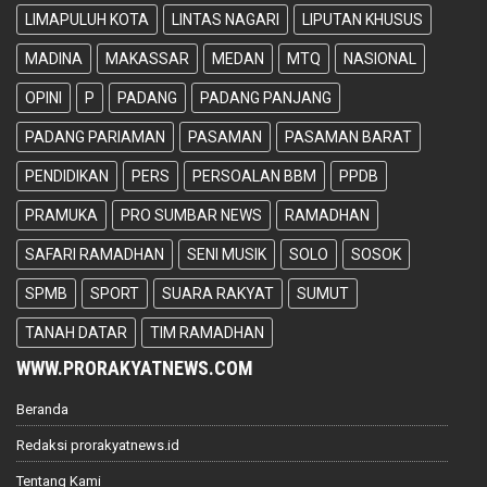
LIMAPULUH KOTA
LINTAS NAGARI
LIPUTAN KHUSUS
MADINA
MAKASSAR
MEDAN
MTQ
NASIONAL
OPINI
P
PADANG
PADANG PANJANG
PADANG PARIAMAN
PASAMAN
PASAMAN BARAT
PENDIDIKAN
PERS
PERSOALAN BBM
PPDB
PRAMUKA
PRO SUMBAR NEWS
RAMADHAN
SAFARI RAMADHAN
SENI MUSIK
SOLO
SOSOK
SPMB
SPORT
SUARA RAKYAT
SUMUT
TANAH DATAR
TIM RAMADHAN
WWW.PRORAKYATNEWS.COM
Beranda
Redaksi prorakyatnews.id
Tentang Kami