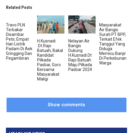
Related Posts
Travo PLN
Masyarakat
Terbakar
Air Bangis
Disambar
Surati PT BPP,
Petir, Empat
Terkait Efek
H.Kusnadi
Nelayan Air
Hari Listrik
Tanggul Yang
.Dt.Rajo
Bangis
Padam Di Aek
Diduga
Batuah, Bakal
Dukung
Gringging Dan
Memicu Banjir
Kandidat
H.Kusnadi.Dt
Pegambiran
Di Perkebunan
Pilkada
Rajo Batuah
Warga
Pasbar, Goro
Maju Pilkada
Bersama
Pasbar 2024
Masyarakat
Maligi
Show comments