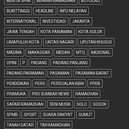
BERITA SPMI
BERKAH RAMADHAN
BOYOLALI
BUKITTINGGI
HEADLINE
INFO NELAYAN
INTERNATIONAL
INVESTIGASI
JAKARTA
JAWA TENGAH
KOTA PARIAMAN
KOTA SOLOK
LIMAPULUH KOTA
LINTAS NAGARI
LIPUTAN KHUSUS
MADINA
MAKASSAR
MEDAN
MTQ
NASIONAL
OPINI
P
PADANG
PADANG PANJANG
PADANG PARIAMAN
PASAMAN
PASAMAN BARAT
PENDIDIKAN
PERS
PERSOALAN BBM
PPDB
PRAMUKA
PRO SUMBAR NEWS
RAMADHAN
SAFARI RAMADHAN
SENI MUSIK
SOLO
SOSOK
SPMB
SPORT
SUARA RAKYAT
SUMUT
TANAH DATAR
TIM RAMADHAN