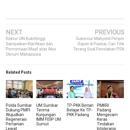
NEXT
PREVIOUS
Rektor UIN Bukittinggi
Gubernur Mahyeldi Pimpin
Sampaikan Klarifikasi dan
Rapat di Pasbar, Cari Titik
Permintaan Maaf atas Aksi
Terang Soal Penolakan PSN
Oknum Mahasiswa
Related Posts
Polda Sumbar
UM Sumbar
TP-PKK Bintan
PMKRI
Dukung PMPI
Terima
Belajar Ke TP-
Padang
Wujudkan
Kunjungan
PKK Padang
Mengecam
Regenerasi
IMM FISIP UM
Keras
Pertanian
Sumut
Tindakan
Lewat
Intoleransi