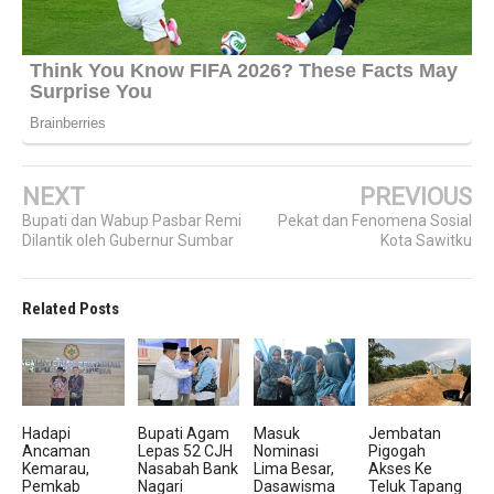
NEXT
PREVIOUS
Bupati dan Wabup Pasbar Remi
Pekat dan Fenomena Sosial
Dilantik oleh Gubernur Sumbar
Kota Sawitku
Related Posts
Hadapi
Bupati Agam
Masuk
Jembatan
Ancaman
Lepas 52 CJH
Nominasi
Pigogah
Kemarau,
Nasabah Bank
Lima Besar,
Akses Ke
Pemkab
Nagari
Dasawisma
Teluk Tapang