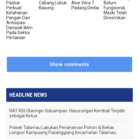
Pasbar
Cabang Lubuk
Aloe Vera 7
Belum
Perkuat
Basung
Padang Dinilai
Fungsional,
Ketahanan
Meski Telah
Pangan Dan
Diresmikan
Antisipasi
Dampak Iklim
Pada Sektor
Pertanian
Show comments
HEADLINE NEWS
RAT KSU Baringin Siduampan. Hasurungan Kembali Terpilih
sebagai Ketua
Polsek Talamau Lakukan Penanaman Pohon di Bekas
Longsor Kampuang Pasanggiang Kecamatan Talamau