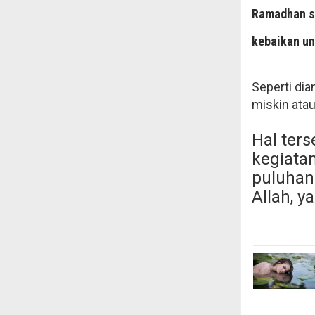
Ramadhan s
kebaikan u
Seperti di
miskin ata
Hal ter
kegiata
puluhan
Allah, y