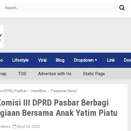
eo
Lifestyle
Viral
Blog
Dropdown
Link
Do
map
TOS
Advertise with Us
Static Page
ta DPRD Pasbar
›
Headline
›
Pasaman Barat
omisi III DPRD Pasbar Berbagi
giaan Bersama Anak Yatim Piatu
 News
April 22, 2022