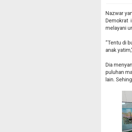
Nazwar yan
Demokrat i
melayani um
“Tentu di b
anak yatim,
Dia menyam
puluhan mas
lain. Sehin