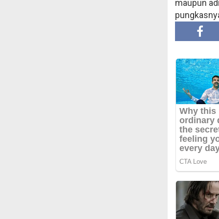
maupun adik
pungkasnya