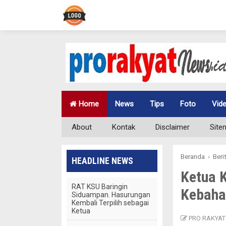
Home
News
Tips
Foto
Vid
About
Kontak
Disclaimer
Site
Beranda
›
Beri
HEADLINE NEWS
Ketua K
RAT KSU Baringin
Kebaha
Siduampan. Hasurungan
Kembali Terpilih sebagai
Ketua
PRO RAKYAT