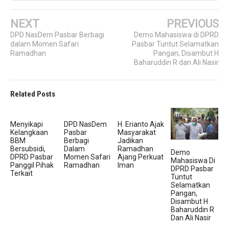
NEXT
PREVIOUS
DPD NasDem Pasbar Berbagi
Demo Mahasiswa di DPRD
dalam Momen Safari
Pasbar Tuntut Selamatkan
Ramadhan
Pangan, Disambut H
Baharuddin R dan Ali Nasir
Related Posts
Menyikapi
DPD NasDem
H. Erianto Ajak
Kelangkaan
Pasbar
Masyarakat
BBM
Berbagi
Jadikan
Bersubsidi,
Dalam
Ramadhan
Demo
DPRD Pasbar
Momen Safari
Ajang Perkuat
Mahasiswa Di
Panggil Pihak
Ramadhan
Iman
DPRD Pasbar
Terkait
Tuntut
Selamatkan
Pangan,
Disambut H
Baharuddin R
Dan Ali Nasir