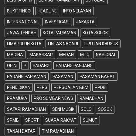
BUKITTINGGI
HEADLINE
INFO NELAYAN
INTERNATIONAL
INVESTIGASI
JAKARTA
JAWA TENGAH
KOTA PARIAMAN
KOTA SOLOK
LIMAPULUH KOTA
LINTAS NAGARI
LIPUTAN KHUSUS
MADINA
MAKASSAR
MEDAN
MTQ
NASIONAL
OPINI
P
PADANG
PADANG PANJANG
PADANG PARIAMAN
PASAMAN
PASAMAN BARAT
PENDIDIKAN
PERS
PERSOALAN BBM
PPDB
PRAMUKA
PRO SUMBAR NEWS
RAMADHAN
SAFARI RAMADHAN
SENI MUSIK
SOLO
SOSOK
SPMB
SPORT
SUARA RAKYAT
SUMUT
TANAH DATAR
TIM RAMADHAN