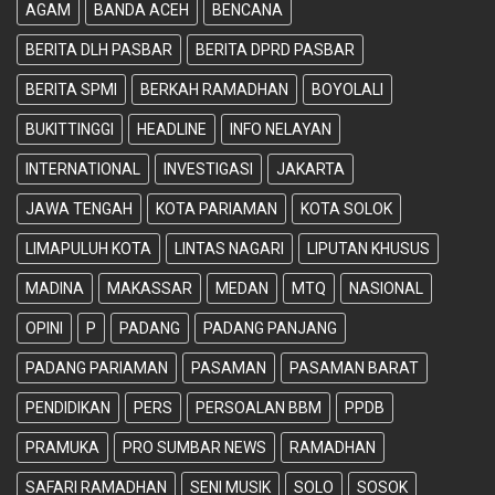
AGAM
BANDA ACEH
BENCANA
BERITA DLH PASBAR
BERITA DPRD PASBAR
BERITA SPMI
BERKAH RAMADHAN
BOYOLALI
BUKITTINGGI
HEADLINE
INFO NELAYAN
INTERNATIONAL
INVESTIGASI
JAKARTA
JAWA TENGAH
KOTA PARIAMAN
KOTA SOLOK
LIMAPULUH KOTA
LINTAS NAGARI
LIPUTAN KHUSUS
MADINA
MAKASSAR
MEDAN
MTQ
NASIONAL
OPINI
P
PADANG
PADANG PANJANG
PADANG PARIAMAN
PASAMAN
PASAMAN BARAT
PENDIDIKAN
PERS
PERSOALAN BBM
PPDB
PRAMUKA
PRO SUMBAR NEWS
RAMADHAN
SAFARI RAMADHAN
SENI MUSIK
SOLO
SOSOK