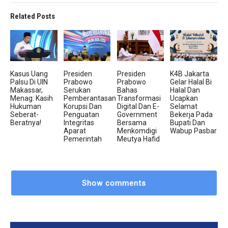
Related Posts
Kasus Uang
Presiden
Presiden
K4B Jakarta
Palsu Di UIN
Prabowo
Prabowo
Gelar Halal Bi
Makassar,
Serukan
Bahas
Halal Dan
Menag: Kasih
Pemberantasan
Transformasi
Ucapkan
Hukuman
Korupsi Dan
Digital Dan E-
Selamat
Seberat-
Penguatan
Government
Bekerja Pada
Beratnya!
Integritas
Bersama
Bupati Dan
Aparat
Menkomdigi
Wabup Pasbar
Pemerintah
Meutya Hafid
Show comments