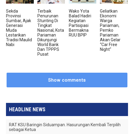
Sekda
Terbaik
Wako Yota
Geliatkan
Provinsi
Penurunan
Balad Hadiri
Ekonomi
Sumbar, Ajak
Stunting Di
Kegiatan
Warga
Generasi
Tingkat
Partisipasi
Pariaman,
Muda
Nasional, Kota
Bermakna
Pemko
Lestarikan
Pariaman
RUU BPIP
Pariaman
Tradisi Maulid
Dikunjungi
Akan Gelar
Nabi
World Bank
“Car Free
Dan TPPPS
Night"
Pusat
Show comments
HEADLINE NEWS
RAT KSU Baringin Siduampan. Hasurungan Kembali Terpilih
sebagai Ketua