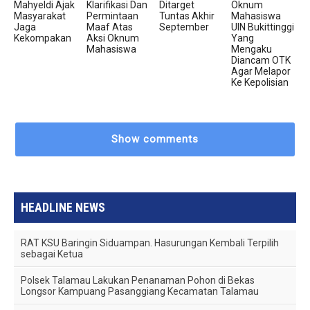
Mahyeldi Ajak
Klarifikasi Dan
Ditarget
Oknum
Masyarakat
Permintaan
Tuntas Akhir
Mahasiswa
Jaga
Maaf Atas
September
UIN Bukittinggi
Kekompakan
Aksi Oknum
Yang
Mahasiswa
Mengaku
Diancam OTK
Agar Melapor
Ke Kepolisian
Show comments
HEADLINE NEWS
RAT KSU Baringin Siduampan. Hasurungan Kembali Terpilih
sebagai Ketua
Polsek Talamau Lakukan Penanaman Pohon di Bekas
Longsor Kampuang Pasanggiang Kecamatan Talamau