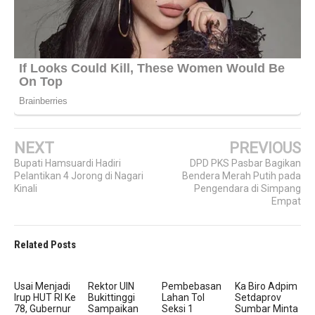
NEXT
PREVIOUS
Bupati Hamsuardi Hadiri
DPD PKS Pasbar Bagikan
Pelantikan 4 Jorong di Nagari
Bendera Merah Putih pada
Kinali
Pengendara di Simpang
Empat
Related Posts
Usai Menjadi
Rektor UIN
Pembebasan
Ka Biro Adpim
Irup HUT RI Ke
Bukittinggi
Lahan Tol
Setdaprov
78, Gubernur
Sampaikan
Seksi 1
Sumbar Minta