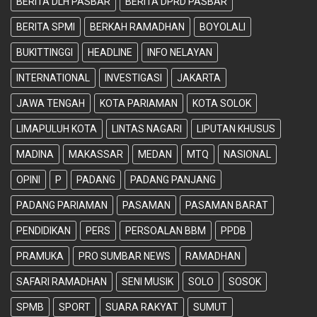
BERITA DLH PASBAR
BERITA DPRD PASBAR
BERITA SPMI
BERKAH RAMADHAN
BOYOLALI
BUKITTINGGI
HEADLINE
INFO NELAYAN
INTERNATIONAL
INVESTIGASI
JAKARTA
JAWA TENGAH
KOTA PARIAMAN
KOTA SOLOK
LIMAPULUH KOTA
LINTAS NAGARI
LIPUTAN KHUSUS
MADINA
MAKASSAR
MEDAN
MTQ
NASIONAL
OPINI
P
PADANG
PADANG PANJANG
PADANG PARIAMAN
PASAMAN
PASAMAN BARAT
PENDIDIKAN
PERS
PERSOALAN BBM
PPDB
PRAMUKA
PRO SUMBAR NEWS
RAMADHAN
SAFARI RAMADHAN
SENI MUSIK
SOLO
SOSOK
SPMB
SPORT
SUARA RAKYAT
SUMUT