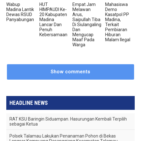
Wabup
HUT
Empat Jam
Mahasiswa
Madina Lantik
HIMPAUDI Ke-
Melawan
Demo
Dewas RSUD
20 Kabupaten
Arus,
Kasatpol PP
Panyabungan
Madina
Saipullah Tiba
Madina,
Lancar Dan
Di Siulangaling
Terkait
Penuh
Dan
Pembiaran
Kebersamaan
Mengucap
Hiburan
Maaf Pada
Malam Ilegal
Warga
Show comments
HEADLINE NEWS
RAT KSU Baringin Siduampan. Hasurungan Kembali Terpilih
sebagai Ketua
Polsek Talamau Lakukan Penanaman Pohon di Bekas
Longsor Kampuang Pasanggiang Kecamatan Talamau