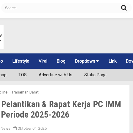
eo
Lifestyle
Viral
Blog
Dropdown
Link
Do
map
TOS
Advertise with Us
Static Page
line
›
Pasaman Barat
 Pelantikan & Rapat Kerja PC IMM
 Periode 2025-2026
 News
Oktober 04, 2025