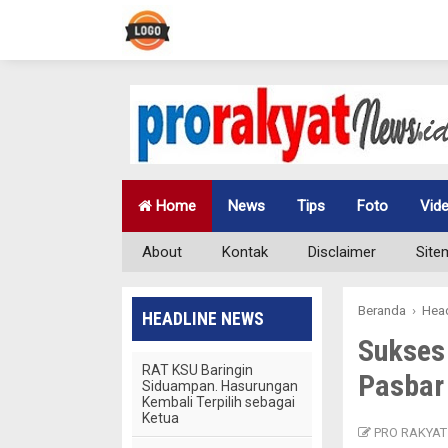
Home
News
Tips
Foto
Vid
About
Kontak
Disclaimer
Site
Beranda
›
Head
HEADLINE NEWS
Sukses
RAT KSU Baringin
Pasbar
Siduampan. Hasurungan
Kembali Terpilih sebagai
Ketua
PRO RAKYAT