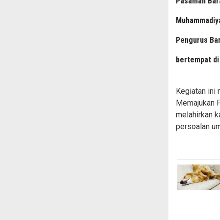
Pasaman Bar
Muhammadiya
Pengurus Bar
bertempat di
Kegiatan ini
Memajukan P
melahirkan ka
persoalan um