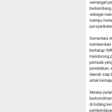
semangat pe
berkembang.
sebagai ruan
mampu melah
persyarikatan
Sementara it
memberikan a
berharap IMM
mendorong p
pemuda yang 
pendidikan, 
daerah siap
untuk kemaju
Melalui pela
berkomitmen 
di bidang ke
pemberdayaa