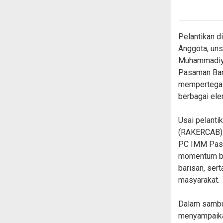
Pelantikan d
Anggota, uns
Muhammadiya
Pasaman Bara
mempertegas
berbagai el
Usai pelanti
(RAKERCAB) y
PC IMM Pasam
momentum ba
barisan, ser
masyarakat.
Dalam sambu
menyampaika